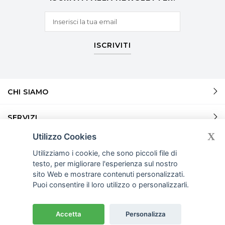
ISCRIVITI
CHI SIAMO
SERVIZI
X
Utilizzo Cookies
SERVIZI
Utilizziamo i cookie, che sono piccoli file di
testo, per migliorare l'esperienza sul nostro
INFORMAZIONI
sito Web e mostrare contenuti personalizzati.
Puoi consentire il loro utilizzo o personalizzarli.
© COPYRIGHT 2026
OUTSOURCINGITALIA.COM. P.I.
ALL RIGHTS RESERVED.
09869990961
Accetta
Personalizza
COOKIE POLICY
PRIVACY POLICY