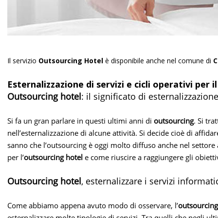
Il servizio
Outsourcing Hotel
è disponibile anche nel comune di
C
Esternalizzazione di servizi e cicli operativi per 
Outsourcing hotel
: il significato di esternalizzazio
Si fa un gran parlare in questi ultimi anni di
outsourcing
. Si tr
nell’esternalizzazione di alcune attività. Si decide cioè di affida
sanno che l’outsourcing è oggi molto diffuso anche nel settore 
per l’
outsourcing hotel
e come riuscire a raggiungere gli obiettivi
Outsourcing hotel
, esternalizzare i servizi informati
Come abbiamo appena avuto modo di osservare, l’
outsourcing
esternalizzare molte tipologie di servizi. Tra quelli che negli 