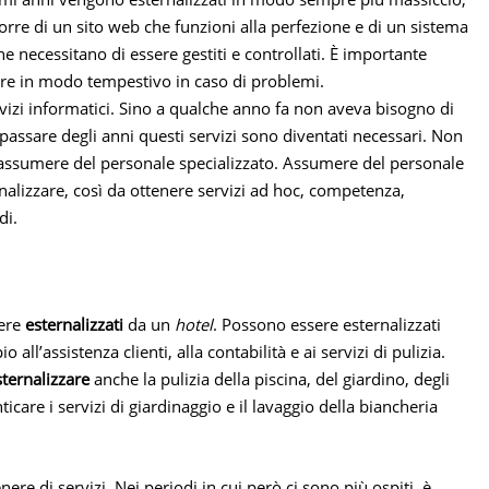
sporre di un sito web che funzioni alla perfezione e di un sistema
e necessitano di essere gestiti e controllati. È importante
ire in modo tempestivo in caso di problemi.
ervizi informatici. Sino a qualche anno fa non aveva bisogno di
 passare degli anni questi servizi sono diventati necessari. Non
assumere del personale specializzato. Assumere del personale
alizzare, così da ottenere servizi ad hoc, competenza,
di.
sere
esternalizzati
da un
hotel
. Possono essere esternalizzati
ll’assistenza clienti, alla contabilità e ai servizi di pulizia.
sternalizzare
anche la pulizia della piscina, del giardino, degli
icare i servizi di giardinaggio e il lavaggio della biancheria
e di servizi. Nei periodi in cui però ci sono più ospiti, è