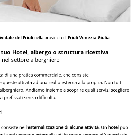
ividale del Friuli
nella provincia di
Friuli Venezia Giulia
.
il tuo Hotel, albergo o struttura ricettiva
ne nel settore alberghiero
atta di una pratica commerciale, che consiste
re queste attività ad una realtà esterna alla propria. Non tutti
alberghiero. Andiamo insieme a scoprire quali servizi scegliere
 prefissati senza difficoltà.
ci
consiste nell’
esternalizzazione di alcune attività
. Un
hotel
può
ultimi anni vengono esternalizzati in modo sempre più massiccio,