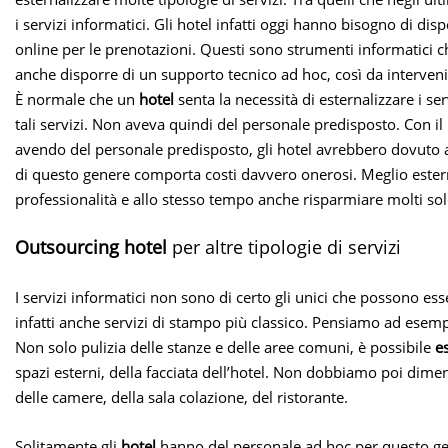
i servizi informatici. Gli hotel infatti oggi hanno bisogno di di
online per le prenotazioni. Questi sono strumenti informatici ch
anche disporre di un supporto tecnico ad hoc, così da interven
È normale che un
hotel
senta la necessità di esternalizzare i s
tali servizi. Non aveva quindi del personale predisposto. Con il
avendo del personale predisposto, gli hotel avrebbero dovuto 
di questo genere comporta costi davvero onerosi. Meglio estern
professionalità e allo stesso tempo anche risparmiare molti sol
Outsourcing hotel
per altre tipologie di servizi
I servizi informatici non sono di certo gli unici che possono es
infatti anche servizi di stampo più classico. Pensiamo ad esempio a
Non solo pulizia delle stanze e delle aree comuni, è possibile
e
spazi esterni, della facciata dell’hotel. Non dobbiamo poi diment
delle camere, della sala colazione, del ristorante.
Solitamente gli
hotel
hanno del personale ad hoc per questo gener